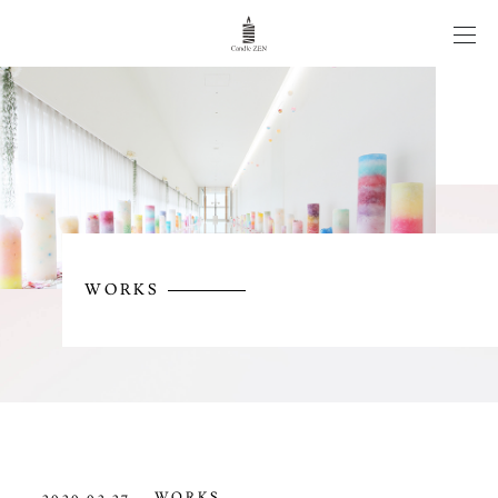
CANDLE WEDDING
WORKS
ITEM
WORKS
NEWS/COLUMN
CONTACT
WORKS