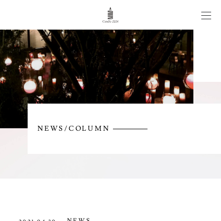
CANDLE WEDDING
WORKS
ITEM
NEWS/COLUMN
NEWS/COLUMN
CONTACT
NEWS