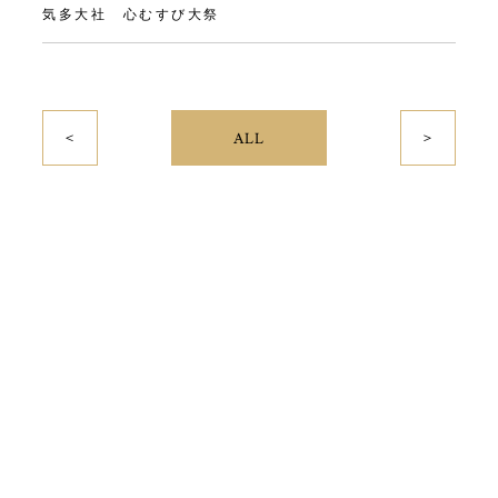
気多大社 心むすび大祭
＜
＞
ALL