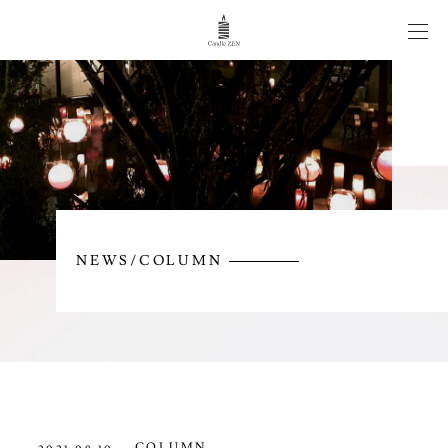
CANDLE WEDDING
WORKS
ITEM
NEWS/COLUMN
NEWS/COLUMN
CONTACT
COLUMN