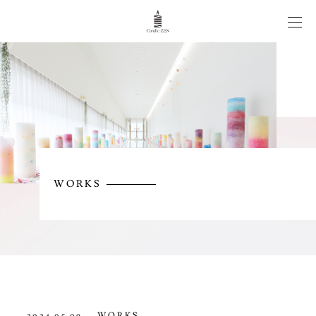
CANDLE WEDDING
WORKS
ITEM
WORKS
NEWS/COLUMN
CONTACT
WORKS