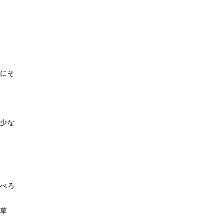
にそ
少な
ぺろ
草