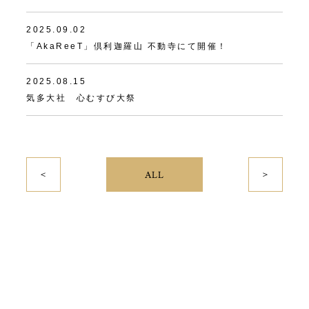
2025.09.02
「AkaReeT」倶利迦羅山 不動寺にて開催！
2025.08.15
気多大社 心むすび大祭
＜
＞
ALL