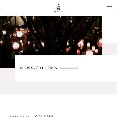
CANDLE WEDDING
WORKS
ITEM
NEWS/COLUMN
NEWS/COLUMN
CONTACT
COLUMN