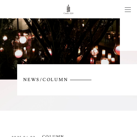
CANDLE WEDDING
WORKS
ITEM
NEWS/COLUMN
NEWS/COLUMN
CONTACT
COLUMN