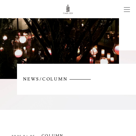
CANDLE WEDDING
WORKS
ITEM
NEWS/COLUMN
NEWS/COLUMN
CONTACT
COLUMN