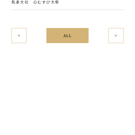
気多大社 心むすび大祭
＜
＞
ALL