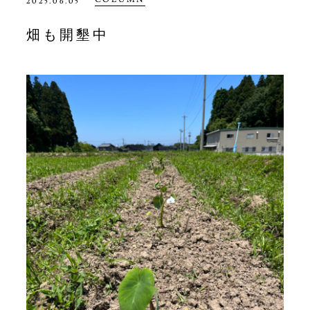
2025.06.05
畑も開墾中