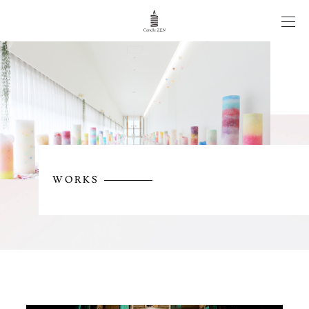
CANDLE WEDDING
WORKS
ITEM
WORKS
NEWS/COLUMN
CONTACT