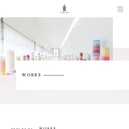
CANDLE WEDDING
WORKS
ITEM
WORKS
NEWS/COLUMN
CONTACT
WORKS