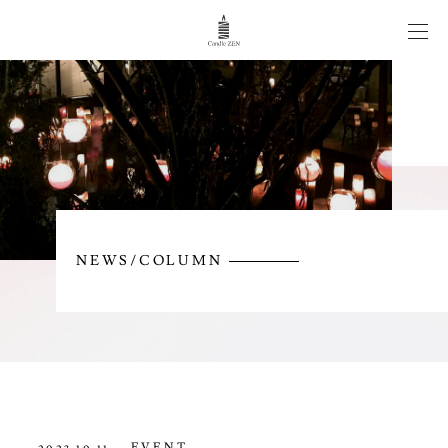
CANDLE WEDDING
WORKS
ITEM
NEWS/COLUMN
NEWS/COLUMN
CONTACT
EVENT