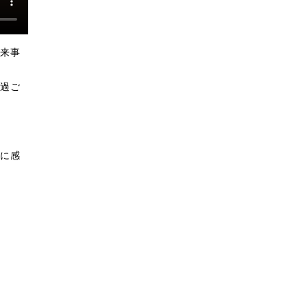
来事
過ご
に感