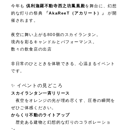
今年も
倶利迦羅不動寺西之坊鳳凰殿
を舞台に、幻想
的な灯りの祭典
「AkaReeT（アカリート）」
が開
催されます。
夜空に舞い上がる800個のスカイランタン。
境内を彩るキャンドルとパフォーマンス。
数々の飲食店の出店
非日常のひとときを体験できる、心温まるイベント
です。
✨ イベントの見どころ
スカイランタン一斉リリース
夜空をオレンジの光が埋め尽くす、圧巻の瞬間を
ぜひご体感ください。
からくり不動のライトアップ
歴史ある建物と幻想的な灯りのコラボレーショ
ン。