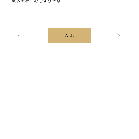
気多大社 心むすび大祭
＜
＞
ALL