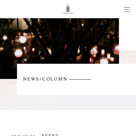
CANDLE WEDDING
WORKS
ITEM
NEWS/COLUMN
NEWS/COLUMN
CONTACT
EVENT